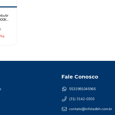
butir
000K
ivolt
0
Pix
Fale Conosco
s
5531981045965
(31) 3142-0303
contato@infoledbh.com.br