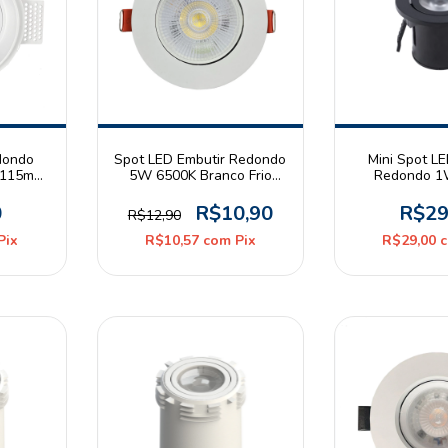
dondo
Spot LED Embutir Redondo
Mini Spot LE
⌀115mm
5W 6500K Branco Frio
Redondo 1
Bivolt Branco Avant
Branco Quen
Preto As
0
R$10,90
R$29
R$12,90
Pix
R$10,57
com
Pix
R$29,00