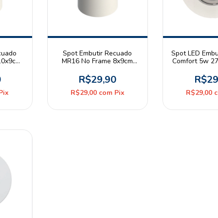
cuado
Spot Embutir Recuado
Spot LED Embu
10x9cm
MR16 No Frame 8x9cm
Comfort 5w 2
nco
Redondo Branco
Quente Bivo
0
R$29,90
R$29
Pix
R$29,00
com
Pix
R$29,00