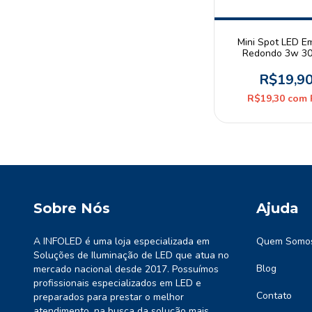
Mini Spot LED Em
Redondo 3w 3
Branco Quente B
Branco
R$19,9
R$19,30
com
Sobre Nós
Ajuda
A INFOLED é uma loja especializada em
Quem Somo
Soluções de Iluminação de LED que atua no
Blog
mercado nacional desde 2017. Possuímos
profissionais especializados em LED e
Contato
preparados para prestar o melhor
atendimento, na busca da solução mais