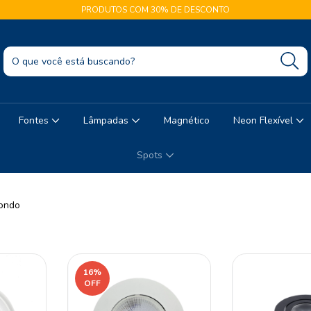
PRODUTOS COM 30% DE DESCONTO
Fontes
Lâmpadas
Magnético
Neon Flexível
Spots
dondo
16
%
OFF