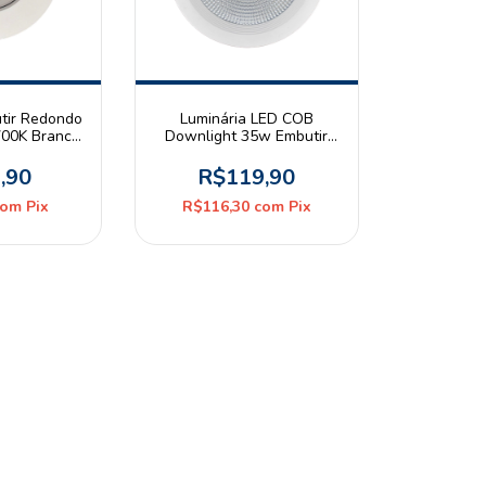
tir Redondo
Luminária LED COB
700K Branco
Downlight 35w Embutir
lt Branco
3000k Branco Quente
Bivolt Branco
,90
R$119,90
com
Pix
R$116,30
com
Pix