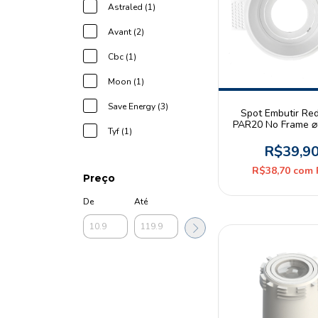
Astraled (1)
Avant (2)
Cbc (1)
Moon (1)
Save Energy (3)
Spot Embutir Re
PAR20 No Frame 
Tyf (1)
Branco
R$39,9
R$38,70
com
Preço
De
Até