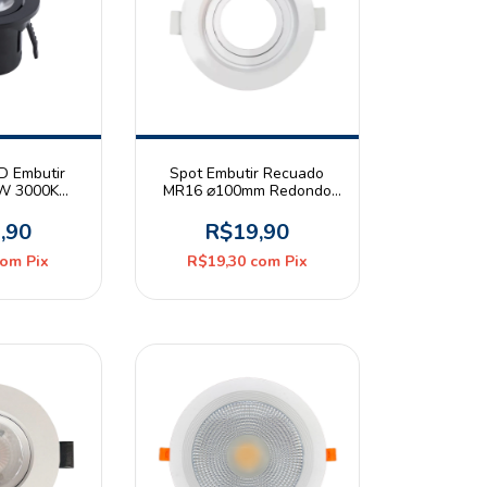
D Embutir
Spot Embutir Recuado
W 3000K
MR16 ⌀100mm Redondo
te Bivolt
Branco
traled
,90
R$19,90
com
Pix
R$19,30
com
Pix