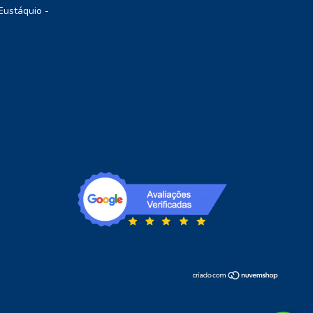
Eustáquio -