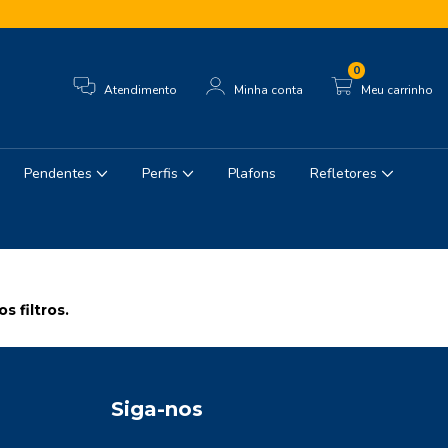
0
Atendimento
Minha conta
Meu carrinho
Pendentes
Perfis
Plafons
Refletores
 filtros.
Siga-nos