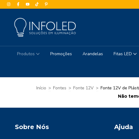
Produtos
Promoções
Arandelas
Fitas LED
Início
>
Fontes
>
Fonte 12V
>
Fonte 12V de Plást
Não temo
Sobre Nós
Ajuda