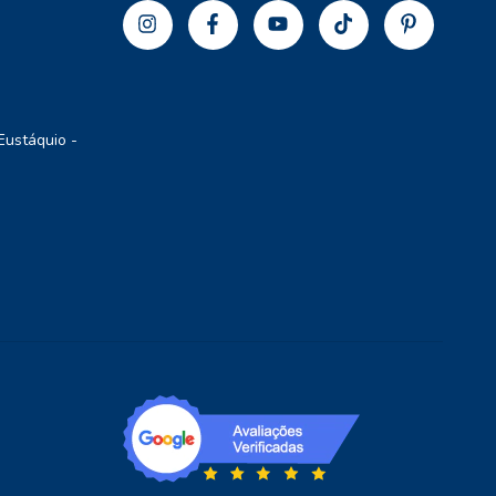
Eustáquio -