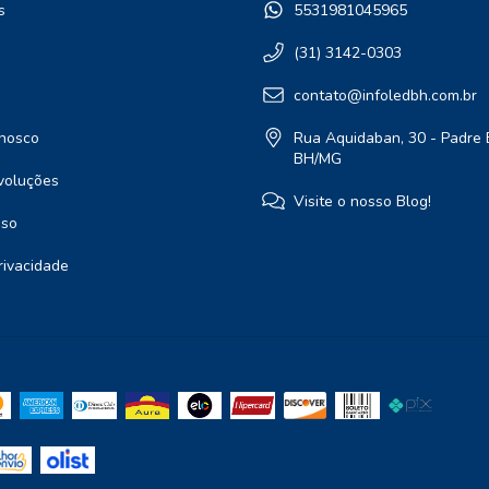
s
5531981045965
(31) 3142-0303
contato@infoledbh.com.br
nosco
Rua Aquidaban, 30 - Padre 
BH/MG
voluções
Visite o nosso Blog!
Uso
Privacidade