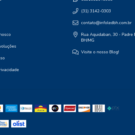
(31) 3142-0303
contato@infoledbh.com.br
nosco
Rua Aquidaban, 30 - Padre 
BH/MG
voluções
Visite o nosso Blog!
Uso
Privacidade