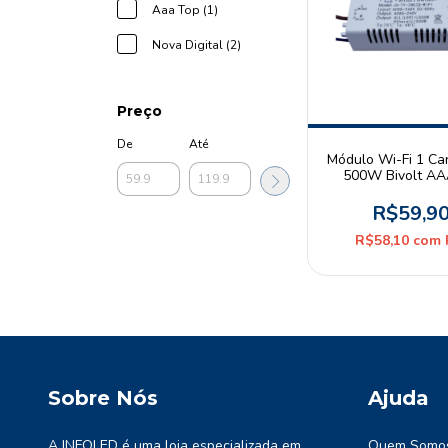
Aaa Top (1)
Nova Digital (2)
Preço
De
Até
Módulo Wi-Fi 1 Ca
500W Bivolt A
R$59,9
R$58,10
com
Sobre Nós
Ajuda
A INFOLED é uma loja especializada em
Quem Somo