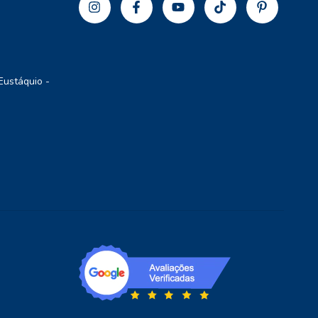
Eustáquio -