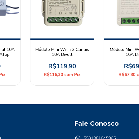
nal 10A
Módulo Mini Wi-Fi 2 Canais
Módulo Mini Wi
AATop
10A Bivolt
16A Bi
0
R$119,90
R$69
Pix
R$116,30
com
Pix
R$67,80
Fale Conosco
s
5531981045965