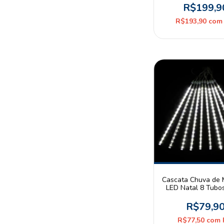
Christmas
R$199,9
R$193,90
com
Cascata Chuva de 
LED Natal 8 Tubo
6000K Branco Frio
Mayler
R$79,9
R$77,50
com