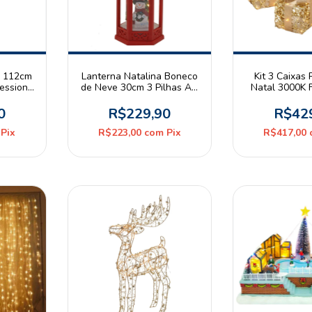
l 112cm
Lanterna Natalina Boneco
Kit 3 Caixas 
ressione
de Neve 30cm 3 Pilhas AA
Natal 3000K F
Vermelho Espressione
Dourado 8 
Christmas
Espressione
0
R$229,90
R$42
Pix
R$223,00
com
Pix
R$417,00