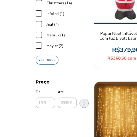
Christmas (14)
Infoled (1)
Jeqt (4)
Papai Noel Infláve
Mabruk (1)
Com luz Bivolt Esp
Christmas
Mayler (2)
R$379,9
R$368,50
com
VER TODOS
Preço
De
Até