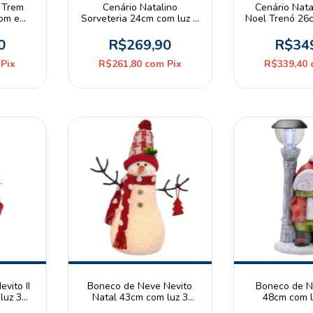
o Trem
Cenário Natalino
Cenário Nata
som e
Sorveteria 24cm com luz e
Noel Trenó 26
has AA
som 3 pilhas AA
movimento 3
istmas
Espressione Christmas
Espressione
0
R$269,90
R$34
Pix
R$261,80
com
Pix
R$339,40
vito II
Boneco de Neve Nevito
Boneco de N
luz 3
Natal 43cm com luz 3
48cm com l
ssione
Pilhas AAA Espressione
Espressione