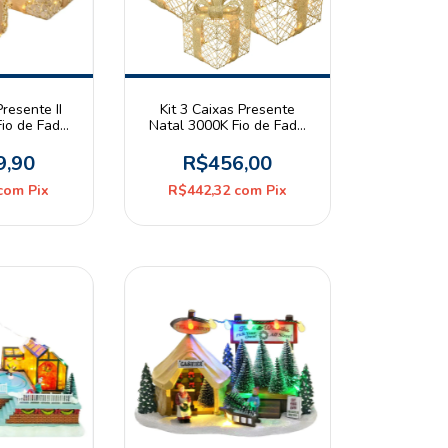
Presente II
Kit 3 Caixas Presente
io de Fada
Natal 3000K Fio de Fada
Pilhas AA
Dourado 8 Pilhas AA
 Christmas
Espressione Christmas
9,90
R$456,00
com
Pix
R$442,32
com
Pix