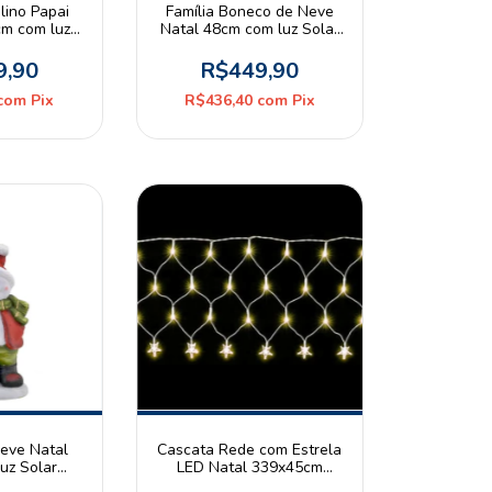
lino Papai
Família Boneco de Neve
cm com luz e
Natal 48cm com luz Solar
 pilhas AA
Espressione Christmas
 Christmas
9,90
R$449,90
com
Pix
R$436,40
com
Pix
eve Natal
Cascata Rede com Estrela
uz Solar
LED Natal 339x45cm
 Christmas
120leds 8 funções 3000K