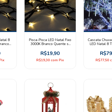
atal 8
Pisca-Pisca LED Natal Fixo
Cascata Chuva
ranco
3000K Branco Quente s/
LED Natal 8 
nda
Emenda 100Leds 10m Fio
6000K Branc
 Verde
Verde 127V
Bivo
0
R$19,90
R$79
Pix
R$19,30
com
Pix
R$77,50