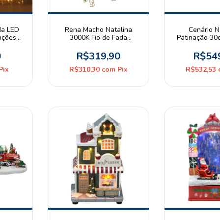
da LED
Rena Macho Natalina
Cenário N
nções
3000K Fio de Fada
Patinação 30c
nte USB
Dourado 3 Pilhas AA
som e movimen
Espressione Christmas
AA Espression
0
R$319,90
R$54
Pix
R$310,30
com
Pix
R$532,53