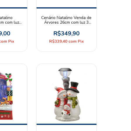
atalino
Cenário Natalino Venda de
m com luz,
Árvores 26cm com luz 3
to 3 pilhas
pilhas AA Espressione
e Christmas
Christmas
9,00
R$349,90
com
Pix
R$339,40
com
Pix