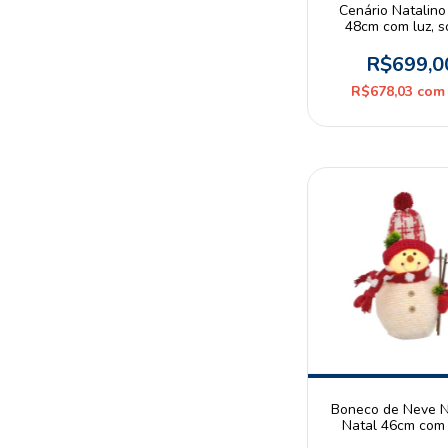
Cenário Natalin
48cm com luz, 
movimento 3 pil
Espressione Chr
R$699,0
R$678,03
com
Boneco de Neve Ne
Natal 46cm com 
Pilhas AAA Espre