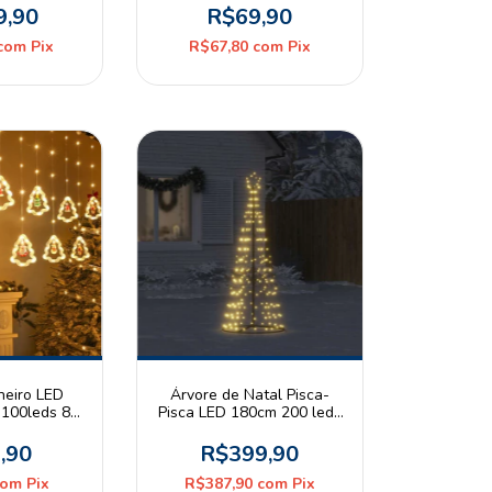
Branco Quente Fio Branco
9,90
R$69,90
127V
com
Pix
R$67,80
com
Pix
heiro LED
Árvore de Natal Pisca-
 100leds 8
Pisca LED 180cm 200 leds
0K Branco
3000K Branco Quente
enda Bivolt
Armação Metal Bivolt
,90
R$399,90
Verde Escuro
com
Pix
R$387,90
com
Pix