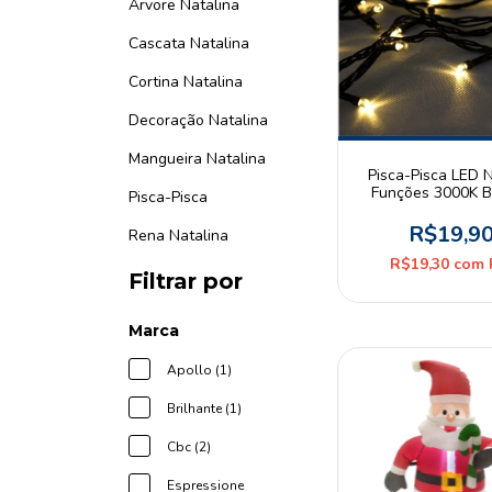
Árvore Natalina
Cascata Natalina
Cortina Natalina
Decoração Natalina
Mangueira Natalina
Pisca-Pisca LED N
Funções 3000K B
Pisca-Pisca
Quente s/ Eme
100Leds 10m Fio
R$19,9
Rena Natalina
127V
R$19,30
com
Filtrar por
Marca
Apollo (1)
Brilhante (1)
Cbc (2)
Espressione