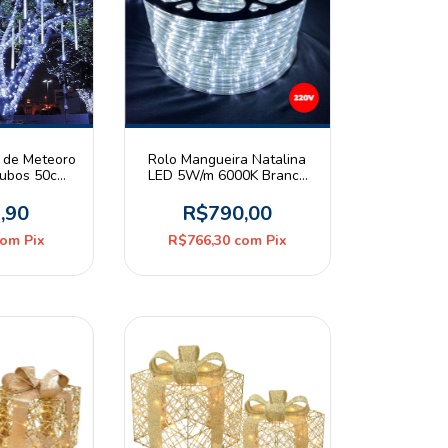
 de Meteoro
Rolo Mangueira Natalina
Tubos 50cm
LED 5W/m 6000K Branco
o Frio 2m
Frio 36leds/m 100m 220V
lt
Apollo
,90
R$790,00
com
Pix
R$766,30
com
Pix