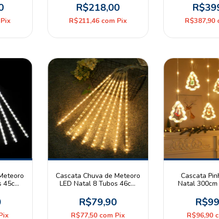
Christmas
0
R$218,00
R$39
Pix
R$211,46
com
Pix
R$387,90
Meteoro
Cascata Chuva de Meteoro
Cascata Pin
s 45cm
LED Natal 8 Tubos 46cm
Natal 300cm
 Bivolt
3000K Branco Quente
funções 300
Bivolt Somague
Quente c/ Em
0
R$79,90
R$99
Pix
R$77,50
com
Pix
R$96,90