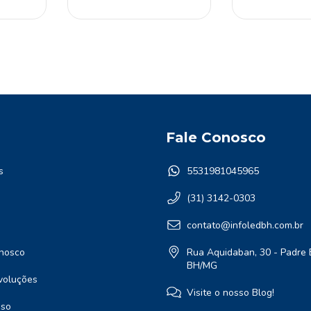
Fale Conosco
s
5531981045965
(31) 3142-0303
contato@infoledbh.com.br
nosco
Rua Aquidaban, 30 - Padre 
BH/MG
voluções
Visite o nosso Blog!
Uso