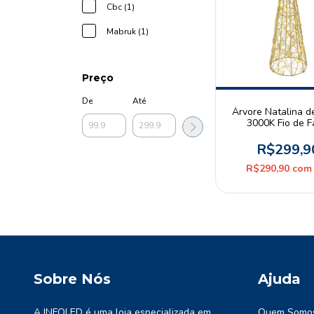
Cbc (1)
Mabruk (1)
Preço
De
Até
Árvore Natalina 
3000K Fio de 
Dourado 3 Pilh
R$299,9
R$290,90
com
Sobre Nós
Ajuda
A INFOLED é uma loja especializada em
Quem Somo