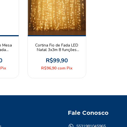
de Mesa
Cortina Fio de Fada LED
Fada
Natal 3x3m 8 funções
as AA
3000K Branco Quente USB
c/ Controle
0
R$99,90
Pix
R$96,90
com
Pix
Fale Conosco
s
5531981045965