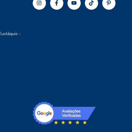
Eustáquio -