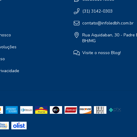
(31) 3142-0303
contato@infoledbh.com.br
nosco
Rua Aquidaban, 30 - Padre 
BH/MG
voluções
Visite o nosso Blog!
Uso
Privacidade