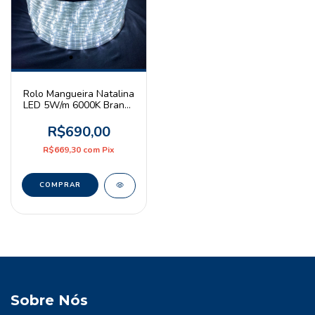
Rolo Mangueira Natalina
LED 5W/m 6000K Branco
Frio 48leds/m 100m
127V
R$690,00
R$669,30
com
Pix
Sobre Nós