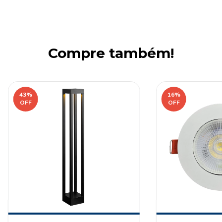
Compre também!
43
%
16
%
OFF
OFF