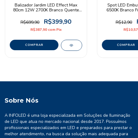
Balizador Jardim LED Effect Max
Spot LED Embu
80cm 12W 2700K Branco Quente
6500K Branco Fr
Bivolt Preto Deluxe
Av
R$399,90
R$699,90
R$12,90
R$387,90
com
Pix
R$10,5
Sobre Nós
A INFOLED é uma loja especializada em Soluções de Iluminação
de LED que atua no mercado nacional desde 2017. Possuímos
profissionais especializados em LED e preparados para prestar o
melhor atendimento, na busca da solução mais adequada para