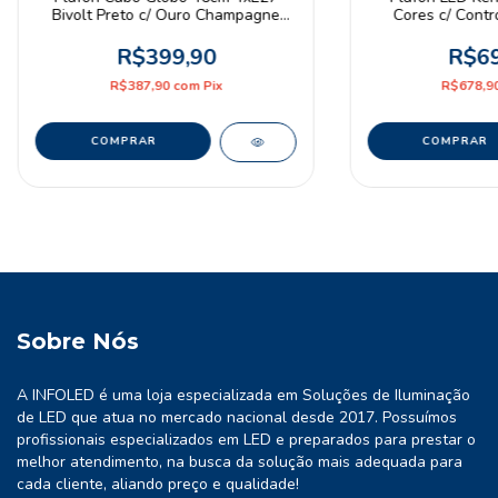
Bivolt Preto c/ Ouro Champagne
Cores c/ Contro
Nordecor
Nord
R$399,90
R$69
R$387,90
com
Pix
R$678,9
Sobre Nós
A INFOLED é uma loja especializada em Soluções de Iluminação
de LED que atua no mercado nacional desde 2017. Possuímos
profissionais especializados em LED e preparados para prestar o
melhor atendimento, na busca da solução mais adequada para
cada cliente, aliando preço e qualidade!