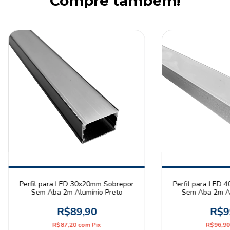
Compre também!
Perfil para LED 30x20mm Sobrepor
Perfil para LED 
Sem Aba 2m Alumínio Preto
Sem Aba 2m Al
R$89,90
R$9
R$87,20
com
Pix
R$96,9