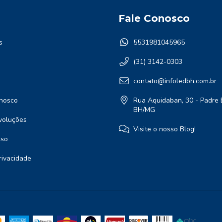
Fale Conosco
s
5531981045965
(31) 3142-0303
contato@infoledbh.com.br
nosco
Rua Aquidaban, 30 - Padre 
BH/MG
voluções
Visite o nosso Blog!
Uso
Privacidade