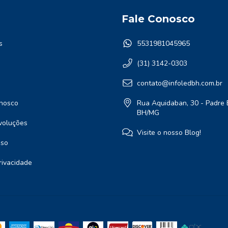
Fale Conosco
s
5531981045965
(31) 3142-0303
contato@infoledbh.com.br
nosco
Rua Aquidaban, 30 - Padre 
BH/MG
voluções
Visite o nosso Blog!
Uso
Privacidade