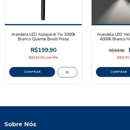
Arandela LED Azzopardi 7w 3000k
Arandela LED Ve
Branco Quente Bivolt Preta
4000K Branco Ne
Bra
R$199,90
R$59,90
R$193,90
com
Pix
R$9,70
Sobre Nós