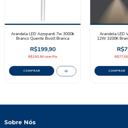
Arandela LED Azzopardi 7w 3000k
Arandela LED V
Branco Quente Bivolt Branca
12W 3200K Branc
Bra
R$199,90
R$7
R$193,90
com
Pix
R$77,5
Sobre Nós