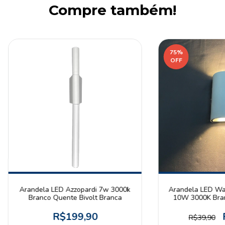
Compre também!
75
%
OFF
Arandela LED Azzopardi 7w 3000k
Arandela LED Wa
Branco Quente Bivolt Branca
10W 3000K Bran
Bivolt
R$199,90
R$39,90