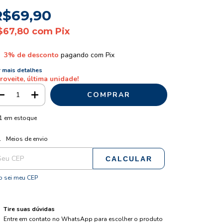
R$69,90
$67,80
com
Pix
3% de desconto
pagando com Pix
 mais detalhes
roveite, última unidade!
1
em estoque
ALTERAR CEP
regas para o CEP:
Meios de envio
CALCULAR
 sei meu CEP
Tire suas dúvidas
Entre em contato no WhatsApp para escolher o produto