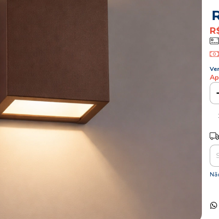
R
Ver
Ap
Ent
Não