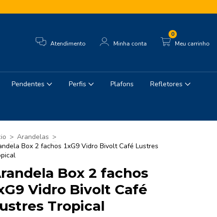
0
Atendimento
Minha conta
Meu carrinho
Pendentes
Perfis
Plafons
Refletores
cio
>
Arandelas
>
andela Box 2 fachos 1xG9 Vidro Bivolt Café Lustres
opical
randela Box 2 fachos
xG9 Vidro Bivolt Café
ustres Tropical