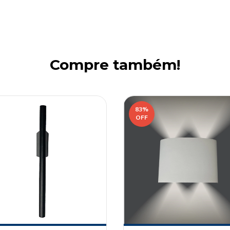
Compre também!
83
%
OFF