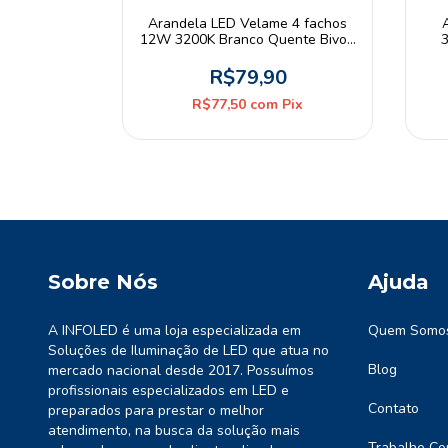
 Draco 2W
Arandela LED Velame 4 fachos
 Regulável
12W 3200K Branco Quente Bivolt
3
traled
Branco
0,00
R$79,90
Pix
R$77,50
com
Pix
Sobre Nós
Ajuda
A INFOLED é uma loja especializada em
Quem Somo
Soluções de Iluminação de LED que atua no
Blog
mercado nacional desde 2017. Possuímos
profissionais especializados em LED e
Contato
preparados para prestar o melhor
atendimento, na busca da solução mais
Trabalhe Co