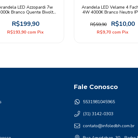
Arandela LED Azzopardi 7w
Arandela LED Velame 4 Fac
000k Branco Quente Bivolt
4W 4000K Branco Neutro I
Preta
Bivolt Branco
R$199,90
R$10,00
R$59,90
R$193,90
com
Pix
R$9,70
com
Pix
Fale Conosco
s
5531981045965
(31) 3142-0303
contato@infoledbh.com.br
nosco
Rua Aquidaban, 30 - Padre 