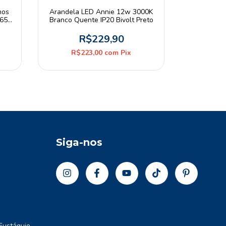
hos
Arandela LED Annie 12w 3000K
Arandela
P65
Branco Quente IP20 Bivolt Preto
5W 3000K
B
R$229,90
R$39
R$223,00
com
Pix
R
Siga-nos
Eustáquio -