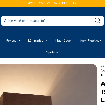
PRODUTOS COM 30% DE DESCONTO
Fontes
Lâmpadas
Magnético
Neon Flexível
Spots
Iní
Ar
Tr
A
1
L