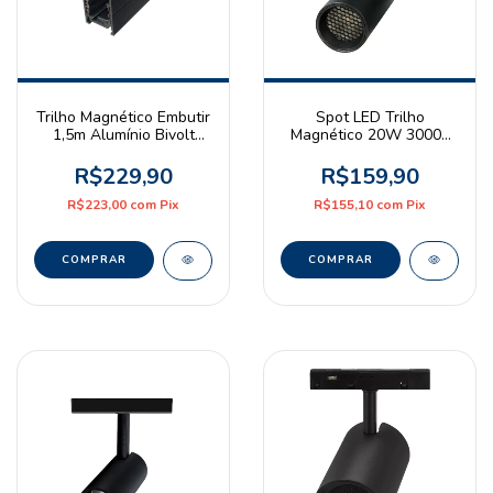
Trilho Magnético Embutir
Spot LED Trilho
1,5m Alumínio Bivolt
Magnético 20W 3000K
Preto
Branco Quente 48V
Preto Astraled
R$229,90
R$159,90
R$223,00
com
Pix
R$155,10
com
Pix