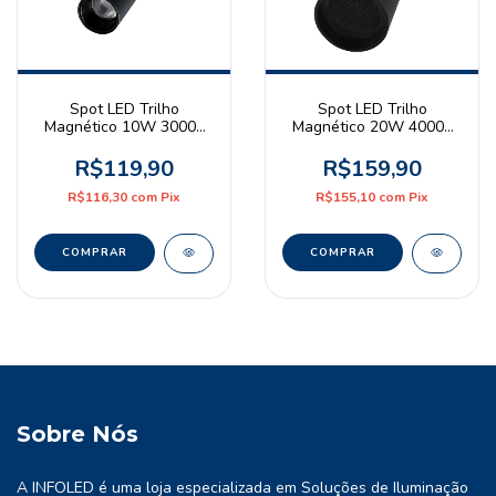
Spot LED Trilho
Spot LED Trilho
Magnético 10W 3000K
Magnético 20W 4000K
Branco Quente 48V
Branco Neutro 48V
Preto
Preto Astraled
R$119,90
R$159,90
R$116,30
com
Pix
R$155,10
com
Pix
Sobre Nós
A INFOLED é uma loja especializada em Soluções de Iluminação