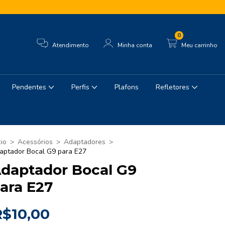
0
Atendimento
Minha conta
Meu carrinho
Pendentes
Perfis
Plafons
Refletores
cio
>
Acessórios
>
Adaptadores
>
aptador Bocal G9 para E27
daptador Bocal G9
ara E27
R$10,00