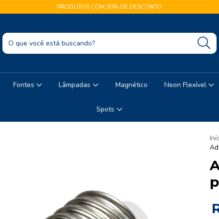
PRODUTOS COM 30% DE DESCONTO
Fontes
Lâmpadas
Magnético
Neon Flexível
Spots
Iní
Ad
A
p