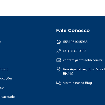
Fale Conosco
s
5531981045965
(31) 3142-0303
contato@infoledbh.com.br
nosco
Rua Aquidaban, 30 - Padre 
BH/MG
voluções
Visite o nosso Blog!
Uso
Privacidade