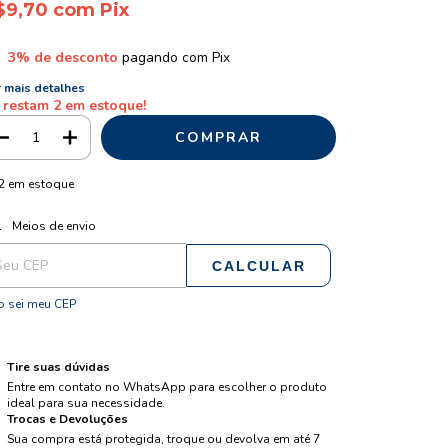
$9,70
com
Pix
3% de desconto
pagando com Pix
 mais detalhes
 restam
2
em estoque!
2
em estoque
ALTERAR CEP
regas para o CEP:
Meios de envio
CALCULAR
 sei meu CEP
Tire suas dúvidas
Entre em contato no WhatsApp para escolher o produto
ideal para sua necessidade.
Trocas e Devoluções
Sua compra está protegida, troque ou devolva em até 7