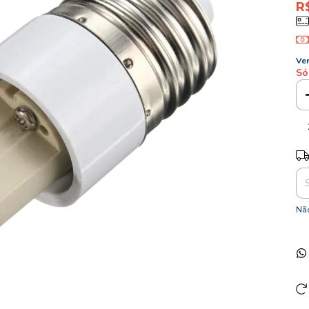
R
Ver
Só
Ent
Não